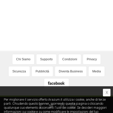
Chi Siamo
Supporto
Condizioni
Privacy
Sicurezza
Pubblicità
Diventa Business
Media
X
Per migliorare il servizio offerto Arazum.it utilizza i cookie, anche di terze
parti. Chiudendo questo banner, scorrendo questa pagina o cliccando
qualunque suo elemento acconsenti l′uso dei cookie. Se desideri maggiori
informazioni sui cookie e su come modificare le impostazioni del tuo