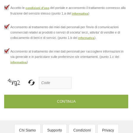
Accetto le
del portale e acconsento il trattamento connesso alla
condizioni d’uso
fruizione del servizio stesso (punto 1.a del
)
informativa
Acconsento al trattamento dei miei dati personali per l'invio di comunicazioni
commerciali relativi ai prodotti o servizi di societa' terzi, attivita' di vendite e di
collocamento di beni e di servizi. (punto 1.b del
).
informativa
Acconsento al trattamento dei miei dati personali per raccogliere informazioni in
via generale e in particolare sulle preferenze o/e orientamenti. (punto 1.c del
)
informativa
CONTINUA
Chi Siamo
Supporto
Condizioni
Privacy