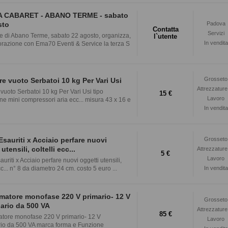
 CABARET - ABANO TERME - sabato
sto
Padova
Contatta
Servizi
e di Abano Terme, sabato 22 agosto, organizza,
l`utente
In vendita
orazione con Ema70 Eventi & Service la terza S
Grosseto
re vuoto Serbatoi 10 kg Per Vari Usi
Attrezzature
 vuoto Serbatoi 10 kg Per Vari Usi tipo
15 €
Lavoro
ne mini compressori aria ecc... misura 43 x 16 e
In vendita
Esauriti x Acciaio perfare nuovi
Grosseto
utensili, coltelli ecc...
Attrezzature
5 €
Lavoro
auriti x Acciaio perfare nuovi oggetti utensili,
cc... n° 8 da diametro 24 cm. costo 5 euro ...
In vendita
matore monofase 220 V primario- 12 V
Grosseto
ario da 500 VA
Attrezzature
85 €
atore monofase 220 V primario- 12 V
Lavoro
io da 500 VA marca forma e Funzione