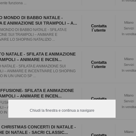
In vendita
ente funziona ...
O MONDO DI BABBO NATALE -
A E ANIMAZIONE SUI TRAMPOLI – A...
Milano
Contatta
Servizi
MONDO DI BABBO NATALE - SFILATA E
l`utente
In vendita
ONE SUI TRAMPOLI – ANIMARE E
VARE LO SHOPING NATALIZIO ...
O NATALE - SFILATA E ANIMAZIONE
AMPOLI – ANIMARE E INCEN...
Milano
Contatta
Servizi
 NATALE - SFILATA E ANIMAZIONE SUI
l`utente
In vendita
I – ANIMARE E INCENTIVARE LO SHOPING
O IN UN UNICO SP ...
IFFUSIONE- SFILATA E ANIMAZIONE
AMPOLI – ANIMARE E INCEN...
Milano
Contatta
Servizi
FFUSIONE- SFILATA E ANIMAZIONE SUI
l`utente
In vendita
I – ANIMARE E INCENTIVARE LO SHOPING
Chiudi la finestra e continua a navigare
O IN UN UNICO SP ...
 CHRISTMAS CONCERTI DI NATALE -
E DI NATALE - SACRI CLASSIC...
Milano
Contatta