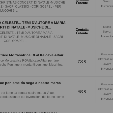
Servizi
CHRISTMAS CONCERTI DI NATALE -MUSICHE
l`utente
In vendita
LE - SACRI CLASSICI - CORI GOSPEL - PER
 LUOGHI S ...
 CELESTE... TEMI D'AUTORE A MARIA
TI DI NATALE -MUSICHE DI...
Milano
Contatta
Servizi
CELESTE... TEMI D'AUTORE A MARIA
l`utente
In vendita
I DI NATALE -MUSICHE DI NATALE - SACRI
 - CORI GOSPEL ...
Grosseto
trice Mortasatrice RGA Italcave Altair
Attrezzature
ice Mortasatrice RGA Italcave Altair per fare
750 €
Lavoro
ecche Persiane a montanti persiane. Macchina
In vendita
rice per lame da sega a nastro marca
Grosseto
Attrezzature
480 €
ce per lame da sega a nastro marca Vitap.
Lavoro
 professionale per lavorazioni del legno, come
In vendita
rotezione e Antinfortunistica per