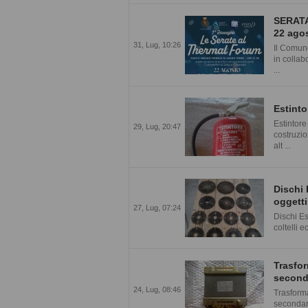
SERATA
22 ago
31, Lug, 10:26
Il Comun
in collab
...
Estinto
Estintore
29, Lug, 20:47
costruzio
alt ...
Dischi 
oggetti 
27, Lug, 07:24
Dischi Es
coltelli e
Trasfor
second
24, Lug, 08:46
Trasform
secondar