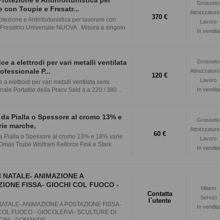
Grosseto
e con Toupie e Fresatr...
Attrezzature
370 €
tezione e Antinfortunistica per lavorare con
Lavoro
Fresatrici Universale NUOVA . Misura a singolo
In vendita
ice a elettrodi per vari metalli ventilata
Grosseto
ofessionale P...
Attrezzature
120 €
Lavoro
e a elettrodi per vari metalli ventilata semi
nale Portatile della Pracv Sald a a 220 / 380 ...
In vendita
i da Pialla o Spessore al cromo 13% e
Grosseto
rie marche,
Attrezzature
60 €
da Pialla o Spessore al cromo 13% e 18% varie
Lavoro
Omas Trube Wolfram Kelforce Fink e Stark
In vendita
I NATALE- ANIMAZIONE A
IONE FISSA- GIOCHI COL FUOCO -
Milano
Contatta
Servizi
l`utente
 NATALE- ANIMAZIONE A POSTAZIONE FISSA-
In vendita
COL FUOCO - GIOCOLERIA- SCULTURE DI
INI - DOMANDE ...