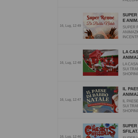
SUPER 
E ANIM
16, Lug, 12:49
SUPER R
ANIMAZI
INCENTIV
LA CAS
ANIMAZ
16, Lug, 12:48
LA CASA
SUI TRA
SHOPING 
IL PAE
ANIMAZ
16, Lug, 12:47
IL PAES
SUI TRA
SHOPING 
SUPER 
SFILAT
16, Lug, 12:46
SUPER V