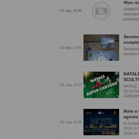
4fun ri
ANIMATO
03, Ago, 09:45
Animatori
turistiche 
Serratu
comple
02, Ago, 12:01
Serratur
modello 5
...
NATALE
SCULTU
31, Lug, 12:27
NATALE 
SCULTUR
AZIENDAL
Note a 
agosto
31, Lug, 11:24
In occas
2026, il
2026 un .