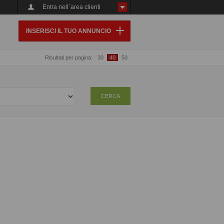
Entra nell`area clienti
INSERISCI IL TUO ANNUNCIO
Risultati per pagina:
30
40
50
CERCA