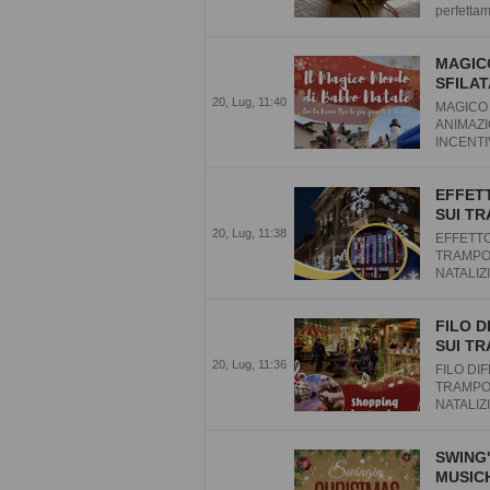
perfettam
MAGIC
SFILAT
20, Lug, 11:40
MAGICO 
ANIMAZI
INCENTI
EFFETT
SUI TR
20, Lug, 11:38
EFFETTO
TRAMPOL
NATALIZI
FILO D
SUI TR
20, Lug, 11:36
FILO DI
TRAMPOL
NATALIZI
SWING'
MUSICH