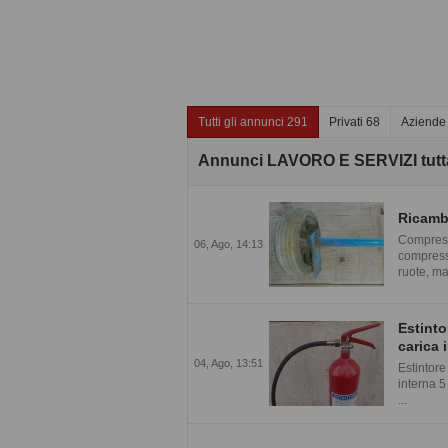
Tutti gli annunci 291
Privati 68
Aziende
Annunci LAVORO E SERVIZI tutta 
Ricamb
Compress
06, Ago, 14:13
compresso
ruote, man
Estinto
carica 
04, Ago, 13:51
Estintore
interna 5
...