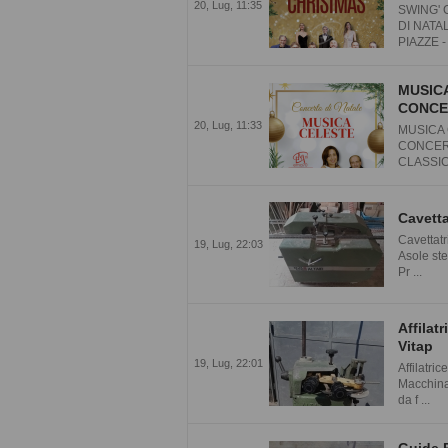
20, Lug, 11:35
SWING' 
DI NATA
PIAZZE -
MUSICA
CONCER
20, Lug, 11:33
MUSICA 
CONCERT
CLASSICI
Cavetta
Cavettatr
19, Lug, 22:03
Asole st
Pr ...
Affilat
Vitap
19, Lug, 22:01
Affilatri
Macchina
da f ...
Guide P