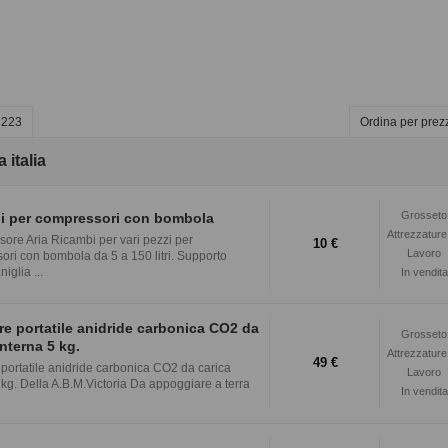
 223
Ordina per prez
italia
Grosseto
i per compressori con bombola
Attrezzature
ore Aria Ricambi per vari pezzi per
10 €
Lavoro
ri con bombola da 5 a 150 litri. Supporto
iglia ...
In vendita
re portatile anidride carbonica CO2 da
Grosseto
interna 5 kg.
Attrezzature
49 €
 portatile anidride carbonica CO2 da carica
Lavoro
 kg. Della A.B.M.Victoria Da appoggiare a terra
In vendita