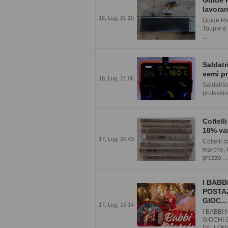
lavorar
18, Lug, 21:10
Guide Pro
Toupie e 
...
Saldatr
semi pr
18, Lug, 21:06
Saldatric
professio
Coltell
18% va
17, Lug, 20:43
Coltelli 
marche, 
prezzo ...
I BABB
POSTAZ
GIOC...
17, Lug, 15:14
I BABBI
GIOCHI 
PALLONC