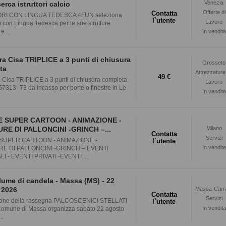
Venezia
cerca istruttori calcio
Offerte di
Contatta
RI CON LINGUA TEDESCA 4FUN seleziona
l`utente
Lavoro
 con Lingua Tedesca per le sue strutture
e ...
In vendita
ra Cisa TRIPLICE a 3 punti di chiusura
Grosseto
ta
Attrezzature
49 €
a Cisa TRIPLICE a 3 punti di chiusura completa
Lavoro
7313- 73 da incasso per porte o finestre in Le
In vendita
 SUPER CARTOON - ANIMAZIONE -
RE DI PALLONCINI -GRINCH –...
Milano
Contatta
Servizi
SUPER CARTOON - ANIMAZIONE -
l`utente
In vendita
E DI PALLONCINI -GRINCH – EVENTI
I - EVENTI PRIVATI -EVENTI ...
lume di candela - Massa (MS) - 22
 2026
Massa-Carr
Contatta
Servizi
ione della rassegna PALCOSCENICI STELLATI
l`utente
In vendita
 Comune di Massa organizza sabato 22 agosto
..