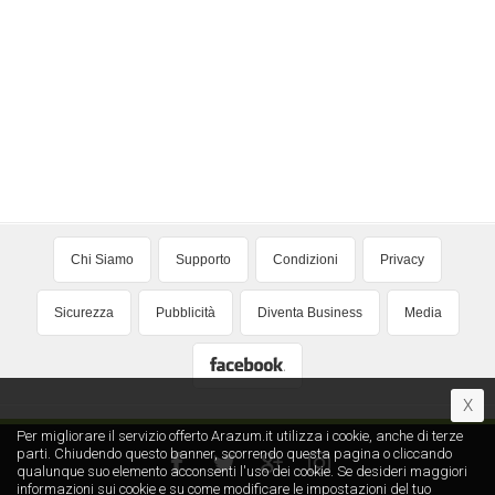
Chi Siamo
Supporto
Condizioni
Privacy
Sicurezza
Pubblicità
Diventa Business
Media
X
Per migliorare il servizio offerto Arazum.it utilizza i cookie, anche di terze
parti. Chiudendo questo banner, scorrendo questa pagina o cliccando
qualunque suo elemento acconsenti l′uso dei cookie. Se desideri maggiori
informazioni sui cookie e su come modificare le impostazioni del tuo