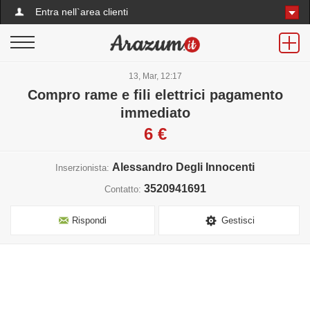
Entra nell`area clienti
13, Mar, 12:17
Compro rame e fili elettrici pagamento
immediato
6 €
Alessandro Degli Innocenti
Inserzionista:
3520941691
Contatto:
Rispondi
Gestisci