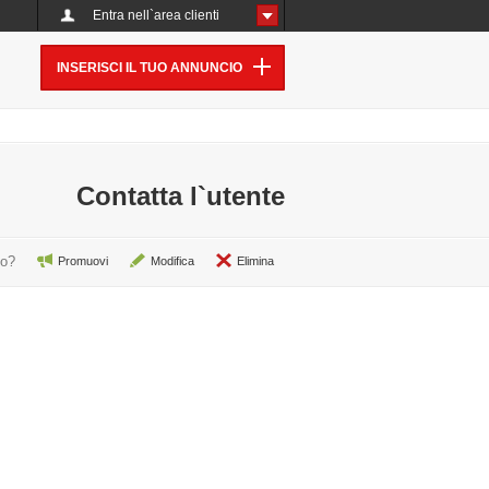
Entra nell`area clienti
INSERISCI IL TUO ANNUNCIO
Contatta l`utente
io?
Promuovi
Modifica
Elimina