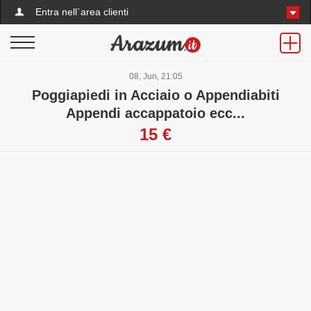
Entra nell`area clienti
08, Jun, 21:05
Poggiapiedi in Acciaio o Appendiabiti
Appendi accappatoio ecc...
15 €