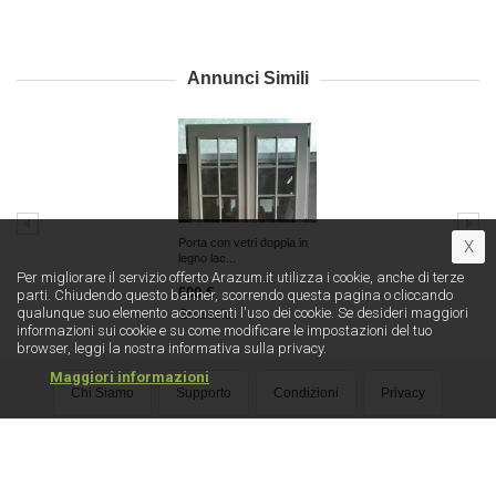
Annunci Simili
Porta con vetri doppia in
X
legno lac...
Per migliorare il servizio offerto Arazum.it utilizza i cookie, anche di terze
600 €
parti. Chiudendo questo banner, scorrendo questa pagina o cliccando
qualunque suo elemento acconsenti l′uso dei cookie. Se desideri maggiori
Grosseto
informazioni sui cookie e su come modificare le impostazioni del tuo
browser, leggi la nostra informativa sulla privacy.
Maggiori informazioni
Chi Siamo
Supporto
Condizioni
Privacy
Sicurezza
Pubblicità
Diventa Business
Media