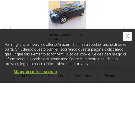
Nissan Qashqai 1.5 Dci
X
Acenta
Per migliorare il servizio offerto Arazum.it utilizza i cookie, anche di terze
12 500 €
parti. Chiudendo questo banner, scorrendo questa pagina o cliccando
qualunque suo elemento acconsenti l′uso dei cookie. Se desideri maggiori
Foggia
informazioni sui cookie e su come modificare le impostazioni del tuo
browser, leggi la nostra informativa sulla privacy.
Maggiori informazioni
Chi Siamo
Supporto
Condizioni
Privacy
Sicurezza
Pubblicità
Diventa Business
Media