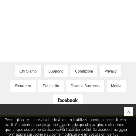
Chi Siamo
Supporto
Condizioni
Privacy
Sicurezza
Pubblicità
Diventa Business
Media
X
Per migliorare il servizio offerto Arazum.it utilizza i cookie, anche di terze
parti. Chiudendo questo banner, scorrendo questa pagina o cliccando
qualunque suo elemento acconsenti l′uso dei cookie. Se desideri maggiori
informazioni sui cookie e su come modificare le impostazioni del tuo