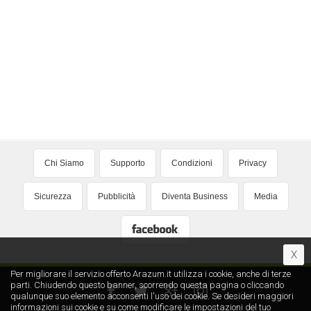
Chi Siamo
Supporto
Condizioni
Privacy
Sicurezza
Pubblicità
Diventa Business
Media
X
Per migliorare il servizio offerto Arazum.it utilizza i cookie, anche di terze
parti. Chiudendo questo banner, scorrendo questa pagina o cliccando
qualunque suo elemento acconsenti l′uso dei cookie. Se desideri maggiori
informazioni sui cookie e su come modificare le impostazioni del tuo