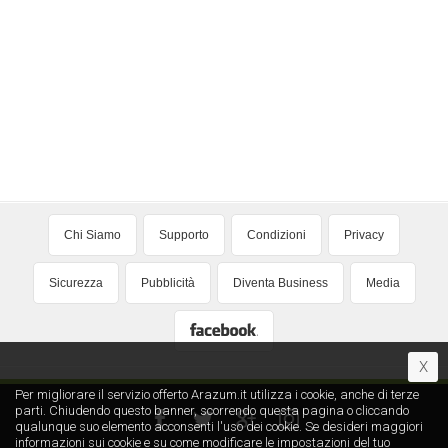
Chi Siamo
Supporto
Condizioni
Privacy
Sicurezza
Pubblicità
Diventa Business
Media
X
Per migliorare il servizio offerto Arazum.it utilizza i cookie, anche di terze
parti. Chiudendo questo banner, scorrendo questa pagina o cliccando
qualunque suo elemento acconsenti l′uso dei cookie. Se desideri maggiori
informazioni sui cookie e su come modificare le impostazioni del tuo