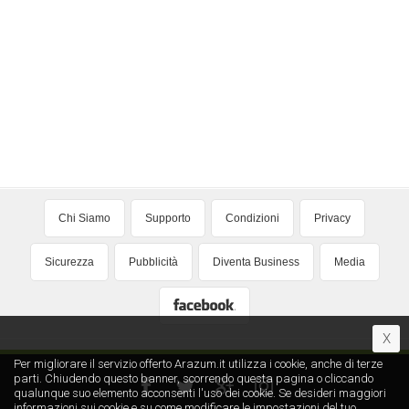
Chi Siamo
Supporto
Condizioni
Privacy
Sicurezza
Pubblicità
Diventa Business
Media
X
Per migliorare il servizio offerto Arazum.it utilizza i cookie, anche di terze
parti. Chiudendo questo banner, scorrendo questa pagina o cliccando
qualunque suo elemento acconsenti l′uso dei cookie. Se desideri maggiori
informazioni sui cookie e su come modificare le impostazioni del tuo