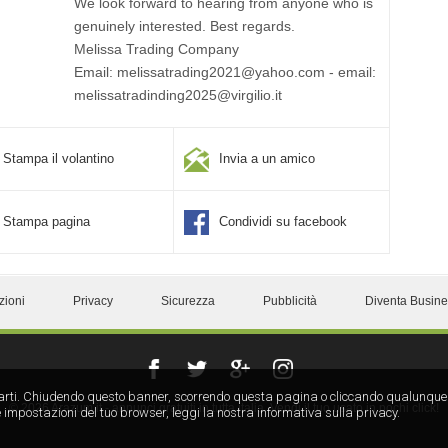
We look forward to hearing from anyone who is
genuinely interested. Best regards.
Melissa Trading Company
Email: melissatrading2021@yahoo.com - email:
melissatradinding2025@virgilio.it
Stampa il volantino
Invia a un amico
Stampa pagina
Condividi su facebook
zioni
Privacy
Sicurezza
Pubblicità
Diventa Busin
rze parti. Chiudendo questo banner, scorrendo questa pagina o cliccando qualunque
© 2026 Arazum.it - annunci gratuiti in tutta italia. Vendi il tuo usato in pochi click!
 impostazioni del tuo browser, leggi la nostra informativa sulla privacy.