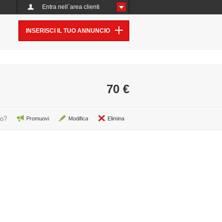
Entra nell`area clienti
INSERISCI IL TUO ANNUNCIO
70 €
io?
Promuovi
Modifica
Elimina