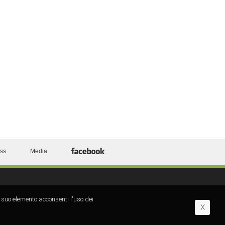
ess
Media
 suo elemento acconsenti l′uso dei
X