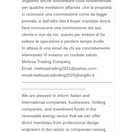
Vogliamo anche sottolineare cosa fondamentale
per qualche mediatore affarista ,che la proprietà
ci riconosce una commissione come da legge
prevista ,e dall'altro lato il buyer mandate dovrà
farsi riconoscere una commissione dal suo
cliente e non da noi, questo per evitare di far
saltare le operazioni e perdere tempo inutile .
In attesa di una email da chi sia concretamente
interessato Vi inviamo un cordiale saluto.
Melissa Trading Company
Email :melissatrading2021@yahoo.com-
email:melissatradinding2025@virgilio.it
-------------------------------------------------------------
-------------------------------------------
We are pleased to inform Italian and
international companies, businesses, holding
companies, and investment funds in the
renewable energy sector that we can offer
direct mandates from professional design
engineers in the sector or companies owning