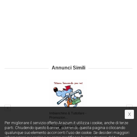
Annunci Simili
Imbianchino & Tuttofare -
X
Promozion...
Per migliorare il servizio offerto Arazum.it utilizza i cookie, anche di terze
Contatta l`utente
parti. Chiudendo questo banner, scorrendo questa pagina o cliccando
qualunque suo elemento acconsenti l′uso dei cookie. Se desideri maggiori
Grosseto