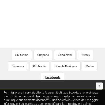
Chi Siamo
Supporto
Condizioni
Privacy
Sicurezza
Pubblicità
Diventa Business
Media
X
Per migliorare il servizio offerto Arazum.it utilizza i cookie, anche di terze
parti. Chiudendo questo banner, scorrendo questa pagina o cliccando
qualunque suo elemento acconsenti l′uso dei cookie. Se desideri maggiori
informazioni sui cookie e su come modificare le impostazioni del tuo