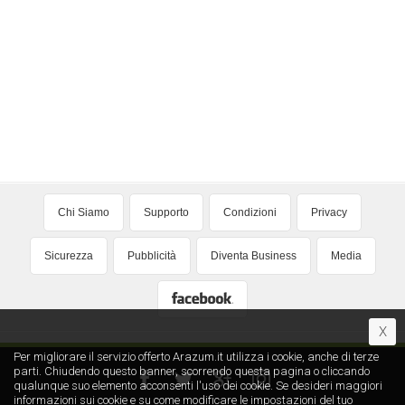
Chi Siamo
Supporto
Condizioni
Privacy
Sicurezza
Pubblicità
Diventa Business
Media
X
Per migliorare il servizio offerto Arazum.it utilizza i cookie, anche di terze
parti. Chiudendo questo banner, scorrendo questa pagina o cliccando
qualunque suo elemento acconsenti l′uso dei cookie. Se desideri maggiori
informazioni sui cookie e su come modificare le impostazioni del tuo