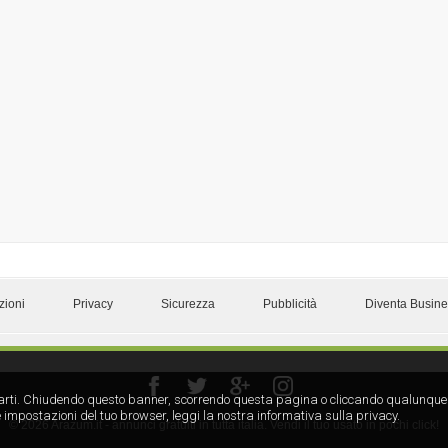
zioni
Privacy
Sicurezza
Pubblicità
Diventa Busin
rze parti. Chiudendo questo banner, scorrendo questa pagina o cliccando qualunque
 impostazioni del tuo browser, leggi la nostra informativa sulla privacy.
© 2026 Arazum.it - annunci gratuiti in tutta italia. Vendi il tuo usato in pochi click!