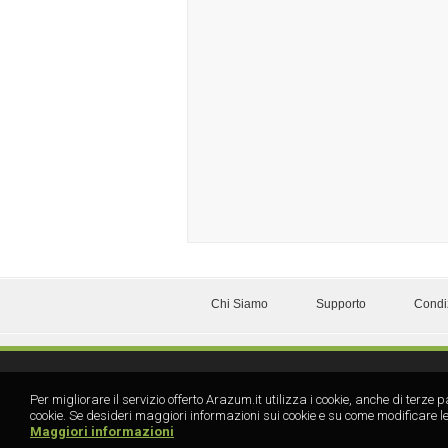
Chi Siamo
Supporto
Condi
Per migliorare il servizio offerto Arazum.it utilizza i cookie, anche di te
cookie. Se desideri maggiori informazioni sui cookie e su come modificare le
Maggiori informazioni