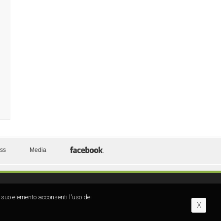
ess
Media
 suo elemento acconsenti l′uso dei
X