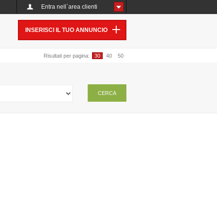
Entra nell`area clienti
INSERISCI IL TUO ANNUNCIO
Risultati per pagina:
30
40
50
CERCA