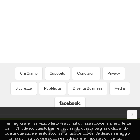
Chi Siamo
Supporto
Condizioni
Privacy
Sicurezza
Pubblicità
Diventa Business
Media
X
Per migliorare il servizio offerto Arazum.it utilizza i cookie, anche di terze
parti. Chiudendo questo banner, scorrendo questa pagina o cliccando
qualunque suo elemento acconsenti l′uso dei cookie. Se desideri maggiori
informazioni sui cookie e su come modificare le impostazioni del tuo