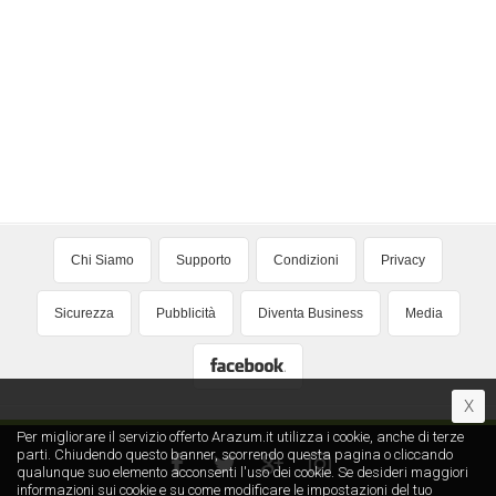
Chi Siamo
Supporto
Condizioni
Privacy
Sicurezza
Pubblicità
Diventa Business
Media
X
Per migliorare il servizio offerto Arazum.it utilizza i cookie, anche di terze
parti. Chiudendo questo banner, scorrendo questa pagina o cliccando
qualunque suo elemento acconsenti l′uso dei cookie. Se desideri maggiori
informazioni sui cookie e su come modificare le impostazioni del tuo