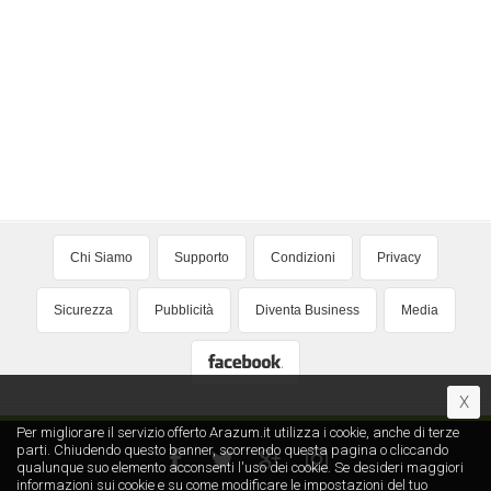
Chi Siamo
Supporto
Condizioni
Privacy
Sicurezza
Pubblicità
Diventa Business
Media
X
Per migliorare il servizio offerto Arazum.it utilizza i cookie, anche di terze
parti. Chiudendo questo banner, scorrendo questa pagina o cliccando
qualunque suo elemento acconsenti l′uso dei cookie. Se desideri maggiori
informazioni sui cookie e su come modificare le impostazioni del tuo