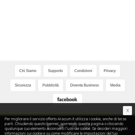
Chi Siamo
Supporto
Condizioni
Privacy
Sicurezza
Pubblicità
Diventa Business
Media
X
Per migliorare il servizio offerto Arazum.it utilizza i cookie, anche di terze
parti. Chiudendo questo banner, scorrendo questa pagina o cliccando
qualunque suo elemento acconsenti l′uso dei cookie. Se desideri maggiori
informazioni sui cookie e su come modificare le impostazioni del tuo