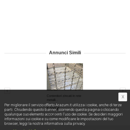
Annunci Simili
Contenitori zincati in rete
X
metalli...
Per migliorare il servizio offerto Arazum.it utilizza i cookie, anche di terze
1 111 €
parti. Chiudendo questo banner, scorrendo questa pagina o cliccando
qualunque suo elemento acconsenti l′uso dei cookie. Se desideri maggiori
Arezzo
informazioni sui cookie e su come modificare le impostazioni del tuo
browser, leggi la nostra informativa sulla privacy.