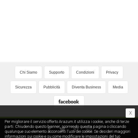
Chi Siamo
Supporto
Condizioni
Privacy
Sicurezza
Pubblicità
Diventa Business
Media
X
Per migliorare il servizio offerto Arazum.it utilizza i cookie, anche di terze
parti. Chiudendo questo banner, scorrendo questa pagina o cliccando
qualunque suo elemento acconsenti l′uso dei cookie. Se desideri maggiori
informazioni sui cookie e su come modificare le impostazioni del tuo