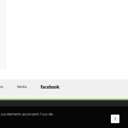
ess
Media
 suo elemento acconsenti l′uso dei
X