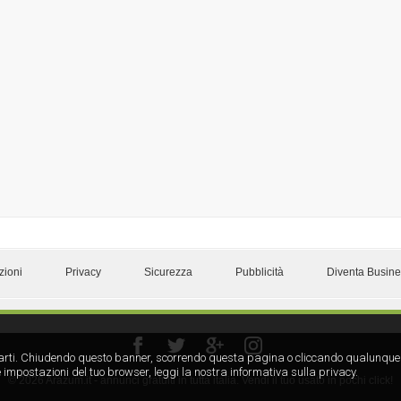
zioni
Privacy
Sicurezza
Pubblicità
Diventa Busin
rze parti. Chiudendo questo banner, scorrendo questa pagina o cliccando qualunque
 impostazioni del tuo browser, leggi la nostra informativa sulla privacy.
© 2026 Arazum.it - annunci gratuiti in tutta italia. Vendi il tuo usato in pochi click!