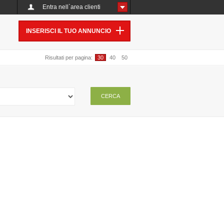
Entra nell`area clienti
INSERISCI IL TUO ANNUNCIO
Risultati per pagina:
30
40
50
CERCA