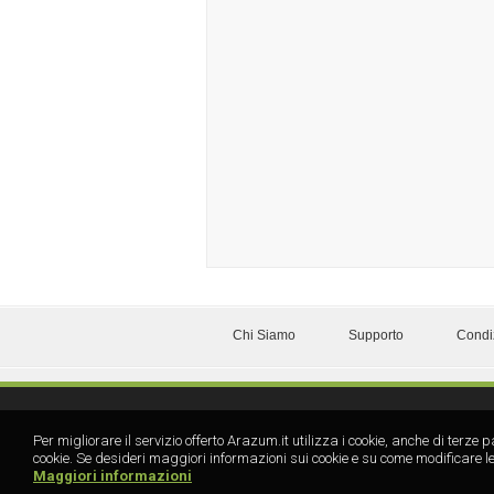
Chi Siamo
Supporto
Condi
Per migliorare il servizio offerto Arazum.it utilizza i cookie, anche di te
cookie. Se desideri maggiori informazioni sui cookie e su come modificare le
Maggiori informazioni