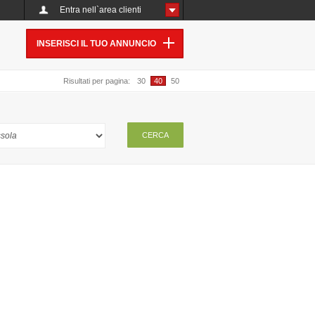
Entra nell`area clienti
INSERISCI IL TUO ANNUNCIO
Risultati per pagina:
30
40
50
CERCA