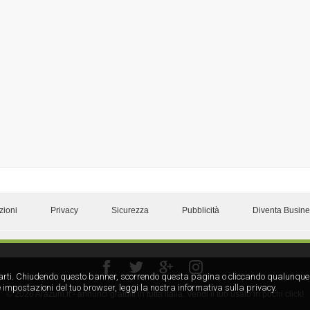
zioni
Privacy
Sicurezza
Pubblicità
Diventa Busin
rze parti. Chiudendo questo banner, scorrendo questa pagina o cliccando qualunque
 impostazioni del tuo browser, leggi la nostra informativa sulla privacy.
© 2026 Arazum.it - annunci gratuiti in tutta italia. Vendi il tuo usato in pochi click!