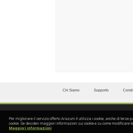
Chi Siamo
Supporto
Condi
Per migliorare il servizio offerto Arazum.it utilizza i cookie, anche di te
cookie. Se desideri maggiori informazioni sui cookie e su come modificare le
Maggiori informazioni