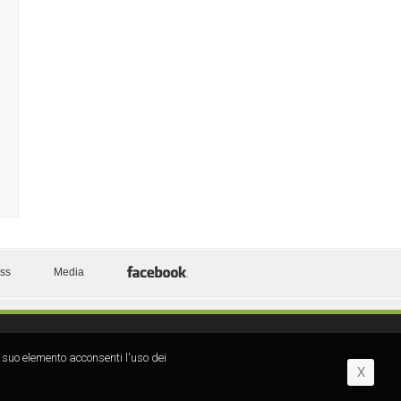
ess
Media
 suo elemento acconsenti l′uso dei
X