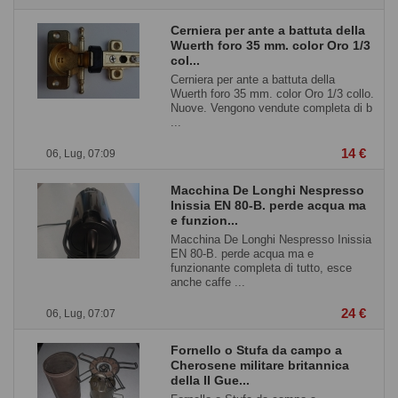
Cerniera per ante a battuta della
Wuerth foro 35 mm. color Oro 1/3
col...
Cerniera per ante a battuta della
Wuerth foro 35 mm. color Oro 1/3 collo.
Nuove. Vengono vendute completa di b
...
14 €
06, Lug, 07:09
Macchina De Longhi Nespresso
Inissia EN 80-B. perde acqua ma
e funzion...
Macchina De Longhi Nespresso Inissia
EN 80-B. perde acqua ma e
funzionante completa di tutto, esce
anche caffe ...
24 €
06, Lug, 07:07
Fornello o Stufa da campo a
Cherosene militare britannica
della II Gue...