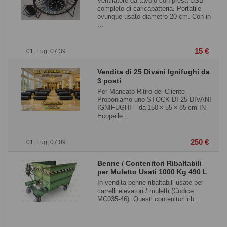
Ventilatore da tavolo con presa USB
completo di caricabatteria. Portatile
ovunque usato diametro 20 cm. Con in
...
15 €
01, Lug, 07:39
Vendita di 25 Divani Ignifughi da
3 posti
Per Mancato Ritiro del Cliente
Proponiamo uno STOCK DI 25 DIVANI
IGNIFUGHI – da 150 × 55 × 85 cm IN
Ecopelle ...
250 €
01, Lug, 07:09
Benne / Contenitori Ribaltabili
per Muletto Usati 1000 Kg 490 L
In vendita benne ribaltabili usate per
carrelli elevatori / muletti (Codice:
MC035-46). Questi contenitori rib ...