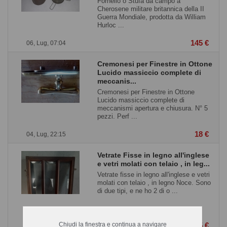
Fornello o Stufa da campo a
Cherosene militare britannica della II
Guerra Mondiale, prodotta da William
Hurloc ...
145 €
06, Lug, 07:04
Cremonesi per Finestre in Ottone
Lucido massiccio complete di
meccanis...
Cremonesi per Finestre in Ottone
Lucido massiccio complete di
meccanismi apertura e chiusura. N° 5
pezzi. Perf ...
18 €
04, Lug, 22:15
Vetrate Fisse in legno all'inglese
e vetri molati con telaio , in leg...
Vetrate fisse in legno all'inglese e vetri
molati con telaio , in legno Noce. Sono
di due tipi, e ne ho 2 di o ...
Chiudi la finestra e continua a navigare
295 €
04, Lug, 22:11