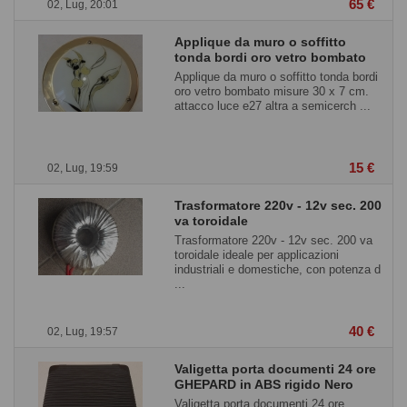
65 €
02, Lug, 20:01
Applique da muro o soffitto
tonda bordi oro vetro bombato
Applique da muro o soffitto tonda bordi
oro vetro bombato misure 30 x 7 cm.
attacco luce e27 altra a semicerch ...
15 €
02, Lug, 19:59
Trasformatore 220v - 12v sec. 200
va toroidale
Trasformatore 220v - 12v sec. 200 va
toroidale ideale per applicazioni
industriali e domestiche, con potenza d
...
40 €
02, Lug, 19:57
Valigetta porta documenti 24 ore
GHEPARD in ABS rigido Nero
Valigetta porta documenti 24 ore