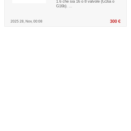
1.6 che sia 16 o 8 valvole (G16a o
G16b). ...
300 €
2025 28, Nov, 00:08