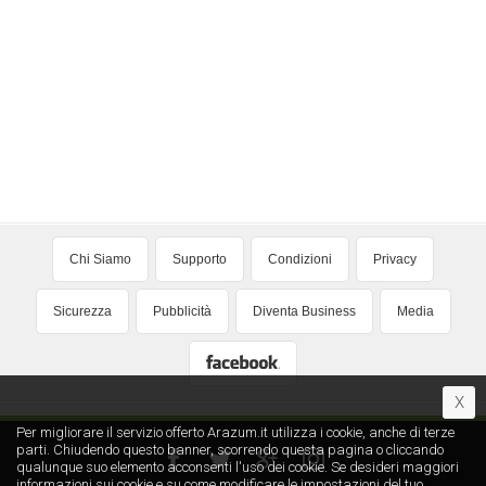
Chi Siamo
Supporto
Condizioni
Privacy
Sicurezza
Pubblicità
Diventa Business
Media
X
Per migliorare il servizio offerto Arazum.it utilizza i cookie, anche di terze
parti. Chiudendo questo banner, scorrendo questa pagina o cliccando
qualunque suo elemento acconsenti l′uso dei cookie. Se desideri maggiori
informazioni sui cookie e su come modificare le impostazioni del tuo