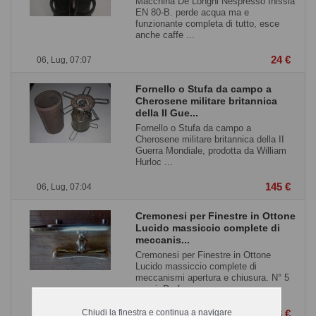
Macchina De Longhi Nespresso Inissia
EN 80-B. perde acqua ma e
funzionante completa di tutto, esce
anche caffe ...
24 €
06, Lug, 07:07
Fornello o Stufa da campo a
Cherosene militare britannica
della II Gue...
Fornello o Stufa da campo a
Cherosene militare britannica della II
Guerra Mondiale, prodotta da William
Hurloc ...
145 €
06, Lug, 07:04
Cremonesi per Finestre in Ottone
Lucido massiccio complete di
meccanis...
Cremonesi per Finestre in Ottone
Lucido massiccio complete di
meccanismi apertura e chiusura. N° 5
pezzi. Perf ...
Chiudi la finestra e continua a navigare
18 €
04, Lug, 22:15