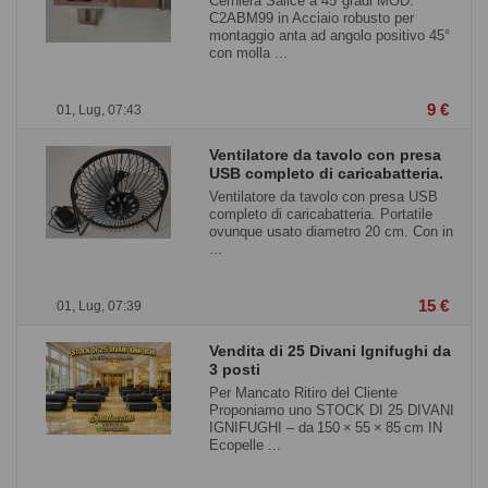
Cerniera Salice a 45°gradi MOD.
C2ABM99 in Acciaio robusto per
montaggio anta ad angolo positivo 45°
con molla ...
9 €
01, Lug, 07:43
Ventilatore da tavolo con presa
USB completo di caricabatteria.
Ventilatore da tavolo con presa USB
completo di caricabatteria. Portatile
ovunque usato diametro 20 cm. Con in
...
15 €
01, Lug, 07:39
Vendita di 25 Divani Ignifughi da
3 posti
Per Mancato Ritiro del Cliente
Proponiamo uno STOCK DI 25 DIVANI
IGNIFUGHI – da 150 × 55 × 85 cm IN
Ecopelle ...