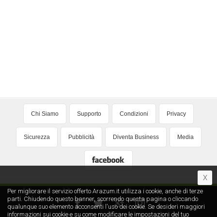
Chi Siamo
Supporto
Condizioni
Privacy
Sicurezza
Pubblicità
Diventa Business
Media
X
Per migliorare il servizio offerto Arazum.it utilizza i cookie, anche di terze
parti. Chiudendo questo banner, scorrendo questa pagina o cliccando
qualunque suo elemento acconsenti l′uso dei cookie. Se desideri maggiori
informazioni sui cookie e su come modificare le impostazioni del tuo