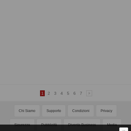
1
2
3
4
5
6
7
Chi Siamo
Supporto
Condizioni
Privacy
Sicurezza
Pubblicità
Diventa Business
Media