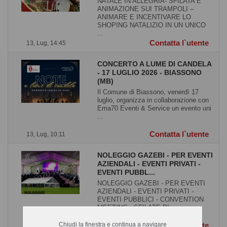
NATALE IN ALLEGRIA- SFILATA E
ANIMAZIONE SUI TRAMPOLI –
ANIMARE E INCENTIVARE LO
SHOPING NATALIZIO IN UN UNICO
...
Contatta l`utente
13, Lug, 14:45
CONCERTO A LUME DI CANDELA
- 17 LUGLIO 2026 - BIASSONO
(MB)
Il Comune di Biassono, venerdì 17
luglio, organizza in collaborazione con
Ema70 Eventi & Service un evento uni
...
Contatta l`utente
13, Lug, 10:11
NOLEGGIO GAZEBI - PER EVENTI
AZIENDALI - EVENTI PRIVATI -
EVENTI PUBBL...
NOLEGGIO GAZEBI - PER EVENTI
AZIENDALI - EVENTI PRIVATI -
EVENTI PUBBLICI - CONVENTION
MEETING - SFILATE DI ...
Chiudi la finestra e continua a navigare
Contatta l`utente
09, Lug, 12:14