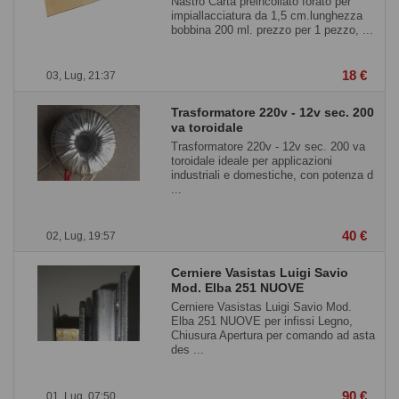
Nastro Carta preincollato forato per
impiallacciatura da 1,5 cm.lunghezza
bobbina 200 ml. prezzo per 1 pezzo, ...
18 €
03, Lug, 21:37
Trasformatore 220v - 12v sec. 200
va toroidale
Trasformatore 220v - 12v sec. 200 va
toroidale ideale per applicazioni
industriali e domestiche, con potenza d
...
40 €
02, Lug, 19:57
Cerniere Vasistas Luigi Savio
Mod. Elba 251 NUOVE
Cerniere Vasistas Luigi Savio Mod.
Elba 251 NUOVE per infissi Legno,
Chiusura Apertura per comando ad asta
des ...
90 €
01, Lug, 07:50