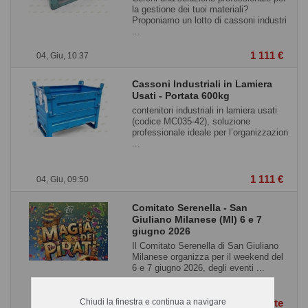
la gestione dei tuoi materiali?
Proponiamo un lotto di cassoni industri
...
1 111 €
04, Giu, 10:37
Cassoni Industriali in Lamiera
Usati - Portata 600kg
contenitori industriali in lamiera usati
(codice MC035-42), soluzione
professionale ideale per l’organizzazion
...
1 111 €
04, Giu, 09:50
Comitato Serenella - San
Giuliano Milanese (MI) 6 e 7
giugno 2026
Il Comitato Serenella di San Giuliano
Milanese organizza per il weekend del
6 e 7 giugno 2026, degli eventi ...
Chiudi la finestra e continua a navigare
Contatta l`utente
04, Giu, 09:38