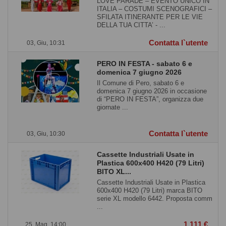
LOVE PARADE – EVENTO UNICO IN
ITALIA – COSTUMI SCENOGRAFICI –
SFILATA ITINERANTE PER LE VIE
DELLA TUA CITTA’ - ...
Contatta l`utente
03, Giu, 10:31
PERO IN FESTA - sabato 6 e
domenica 7 giugno 2026
Il Comune di Pero, sabato 6 e
domenica 7 giugno 2026 in occasione
di “PERO IN FESTA”, organizza due
giornate ...
Contatta l`utente
03, Giu, 10:30
Cassette Industriali Usate in
Plastica 600x400 H420 (79 Litri)
BITO XL...
Cassette Industriali Usate in Plastica
600x400 H420 (79 Litri) marca BITO
serie XL modello 6442. Proposta comm
...
1 111 €
25, Mag, 14:00