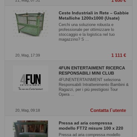
1 650 €
21, Mag, 07:51
Ceste Industriali in Rete – Gabbie
Metalliche 1200x1000 (Usate)
Cerchi una soluzione robusta e
professionale per ottimizzare lo
stoccaggio e la logistica nel tuo
magazzino? S ...
1 111 €
20, Mag, 17:39
4FUN ENTERTAIMENT RICERCA
RESPONSABILI MINI CLUB
4FUNENTERTAINMENT seleziona
Responsabili Intrattenimento Bambini &
Ragazzi, per i più prestigiosi Tour
Opera ...
Contatta l`utente
20, Mag, 09:18
Pressa ad aria compressa
modello FT72 misure 100 x 220
Pressa ad aria compressa modello