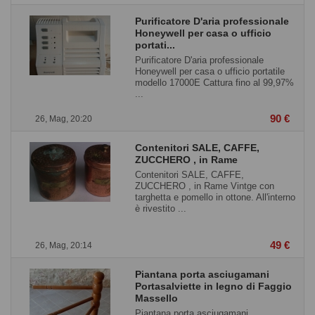
Purificatore D'aria professionale
Honeywell per casa o ufficio
portati...
Purificatore D'aria professionale
Honeywell per casa o ufficio portatile
modello 17000E Cattura fino al 99,97%
...
90 €
26, Mag, 20:20
Contenitori SALE, CAFFE,
ZUCCHERO , in Rame
Contenitori SALE, CAFFE,
ZUCCHERO , in Rame Vintge con
targhetta e pomello in ottone. All'interno
è rivestito ...
49 €
26, Mag, 20:14
Piantana porta asciugamani
Portasalviette in legno di Faggio
Massello
Piantana porta asciugamani