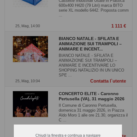
Cassette Industriali Usate in Plastica
600x400 H420 (79 Litri) marca BITO
serie XL modello 6442. Proposta comm
...
1 111 €
25, Mag, 14:00
BIANCO NATALE - SFILATA E
ANIMAZIONE SUI TRAMPOLI –
ANIMARE E INCENT...
BIANCO NATALE - SFILATA E
ANIMAZIONE SUI TRAMPOLI –
ANIMARE E INCENTIVARE LO
SHOPING NATALIZIO IN UN UNICO
SPE ...
Contatta l`utente
25, Mag, 10:04
CONCERTO ELITE - Caronno
Pertusella (VA), 31 maggio 2026
Il Comune di Caronno Pertusella,
domenica 31 maggio 2026, in Piazza
Aldo Moro 1 alle ore 21.30, organizza il
C ...
Chiudi la finestra e continua a navigare
Contatta l`utente
25, Mag, 10:01