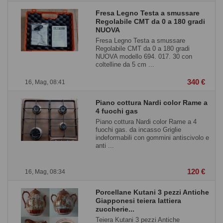
Fresa Legno Testa a smussare
Regolabile CMT da 0 a 180 gradi
NUOVA
Fresa Legno Testa a smussare
Regolabile CMT da 0 a 180 gradi
NUOVA modello 694. 017. 30 con
coltelline da 5 cm ...
340 €
16, Mag, 08:41
Piano cottura Nardi color Rame a
4 fuochi gas
Piano cottura Nardi color Rame a 4
fuochi gas. da incasso Griglie
indeformabili con gommini antiscivolo e
anti ...
120 €
16, Mag, 08:34
Porcellane Kutani 3 pezzi Antiche
Giapponesi teiera lattiera
zuccherie...
Teiera Kutani 3 pezzi Antiche