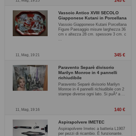
145 €
11, Mag, 19:25
Vassoio Antico XVIII SECOLO
Giapponese Kutani in Porcellana
Vassoio Giapponese Kutani Porcellana
Figure Paesaggio misure larghezza 36
cm x altezza 28 cm. spessore 3 cm. c
...
345 €
11, Mag, 19:21
Paravento Separè divisorio
Marilyn Monroe in 4 pannelli
richiudibile
Paravento Separè divisorio Marilyn
Monroe in 4 pannelli richiudibile con 2
stampe diverse ogni lato. Si puÃ² a ...
140 €
11, Mag, 19:16
Aspirapolvere IMETEC
Aspirapolvere Imetec a batteria L1907
per pezzi di ricambio. È funzionante.