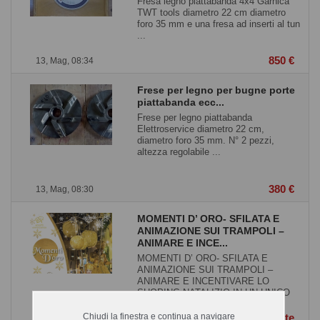
Fresa legno piattabanda 4x4 Garnica
TWT tools diametro 22 cm diametro
foro 35 mm e una fresa ad inserti al tun
...
850 €
13, Mag, 08:34
Frese per legno per bugne porte
piattabanda ecc...
Frese per legno piattabanda
Elettroservice diametro 22 cm,
diametro foro 35 mm. N° 2 pezzi,
altezza regolabile ...
380 €
13, Mag, 08:30
MOMENTI D’ ORO- SFILATA E
ANIMAZIONE SUI TRAMPOLI –
ANIMARE E INCE...
MOMENTI D’ ORO- SFILATA E
ANIMAZIONE SUI TRAMPOLI –
ANIMARE E INCENTIVARE LO
SHOPING NATALIZIO IN UN UNICO
SPE ...
Chiudi la finestra e continua a navigare
Contatta l`utente
12, Mag, 12:32