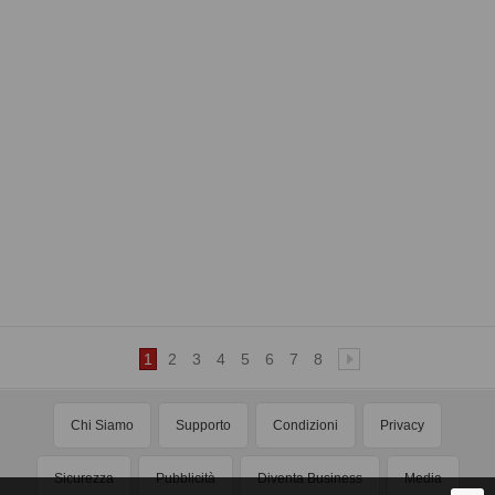
1
2
3
4
5
6
7
8
Chi Siamo
Supporto
Condizioni
Privacy
Sicurezza
Pubblicità
Diventa Business
Media